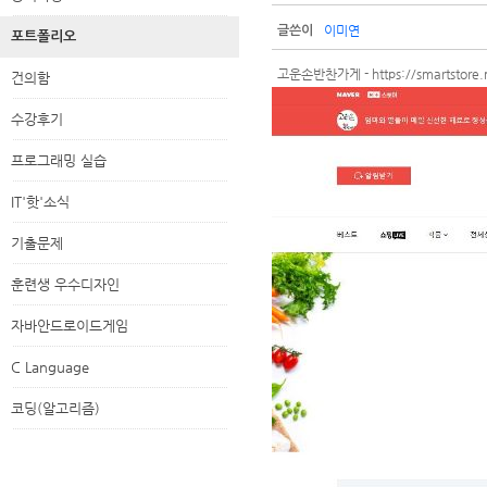
이미연
글쓴이
포트폴리오
고운손반찬가게 - https://smartstore.
건의함
수강후기
프로그래밍 실습
IT'핫'소식
기출문제
훈련생 우수디자인
자바안드로이드게임
C Language
코딩(알고리즘)