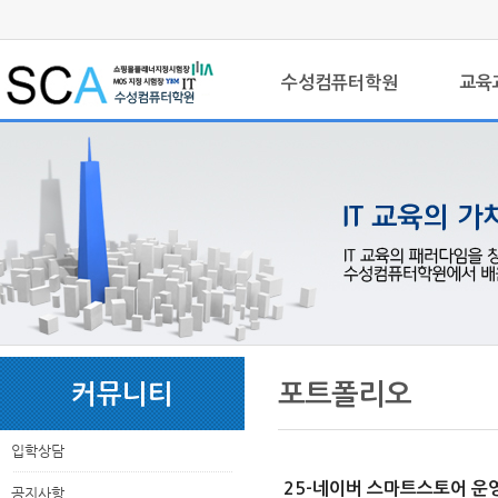
로
중
상
그
앙
위
메
인
내
링
인
바
용
크
수성컴퓨터학원
교육
메
로
으
뉴
가
로
기
바
로
가
기
본
하
링
본
문
위
크
문
포트폴리오
커뮤니티
내
메
용
뉴
입학상담
25-네이버 스마트스토어 운
공지사항