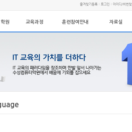
즐겨찾기등록
로그인
아이디/비번찾
터학원
교육과정
훈련참여안내
자료실
guage