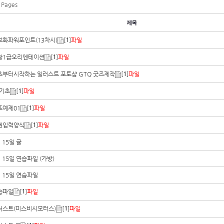
 Pages
보화파워포인트(13차시)
[
]
파일
1
활1급오리엔테이션
[
]
파일
1
초부터시작하는 일러스트 포토샵 GTQ 굿즈제작
[
]
파일
1
 기초
[
]
파일
1
포예제01
[
]
파일
1
권입력양식
[
]
파일
1
 15일 귤
 15일 연습파일 (가방)
 15일 연습파일
습파일
[
]
파일
1
러스트(미스비시모터스)
[
]
파일
1