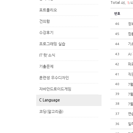
46,
1
/4
Total
포트폴리오
건의함
정
46
수강후기
컴
45
프로그래밍 실습
기
44
AI
43
IT'핫'소식
파
42
기출문제
직
41
훈련생 우수디자인
7월
40
자바안드로이드게임
7월
39
C Language
7월
38
코딩(알고리즘)
연
37
일
36