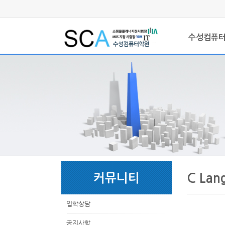
로
중
상
그
앙
위
메
인
내
링
인
바
용
크
수성컴퓨
메
로
으
뉴
가
로
기
바
로
가
기
본
하
링
본
문
위
크
문
C Lan
커뮤니티
내
메
용
뉴
입학상담
공지사항