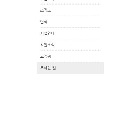
조직도
연혁
시설안내
학원소식
교직원
오시는 길