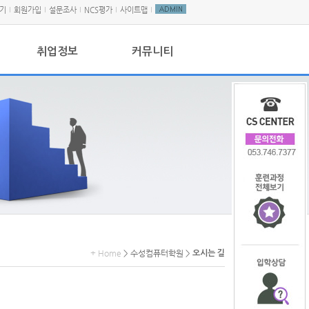
기
회원가입
설문조사
NCS평가
사이트맵
취업정보
커뮤니티
+ Home
> 수성컴퓨터학원 >
오시는 길