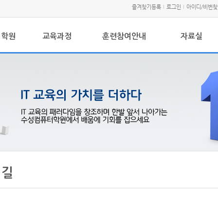
즐겨찾기등록
로그인
아이디/비번찾
터학원
교육과정
훈련참여안내
자료실
 길