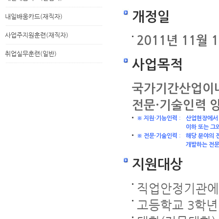
개정일
내일배움카드(재직자)
사업주지원훈련(재직자)
2011년 11월 
취업실무훈련(일반)
사업목적
국가기간산업이나
전문·기술인력 
:
※ 지원·기능인력
산업현장에서 
이하 또는 그
:
※ 전문·기술인력
해당 분야의 
개발하는 전문
지원대상
직업안정기관에 
고등학교 3학년