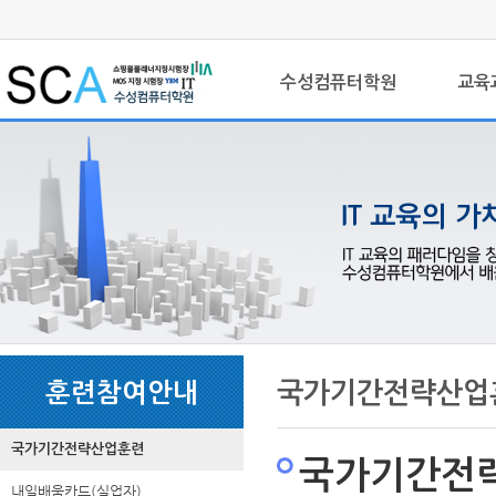
상
위
메
링
인
크
수성컴퓨터학원
교육
메
뉴
본
하
링
본
문
위
크
문
국가기간전략산업
훈련참여안내
내
메
용
뉴
국가기간전략산업훈련
국가기간전
내일배움카드(실업자)