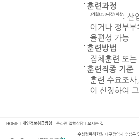
훈련과정
: 
3개월(350시간) 이상
이거나 정부부
율편성 가능
훈련방법
집체훈련 또는
훈련직종 기준
훈련 수요조사
이 선정하여 
카
HOME
온라인 입학상담
오시는 길
개인정보취급방침
피
대구광역시 수성구 달
수성컴퓨터학원
라