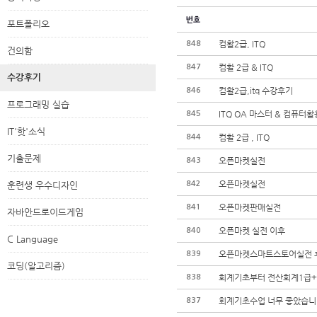
포트폴리오
컴활2급, ITQ
848
건의함
컴활 2급 & ITQ
847
수강후기
컴활2급,itq 수강후기
846
프로그래밍 실습
ITQ OA 마스터 & 컴퓨터
845
IT'핫'소식
컴활 2급 , ITQ
844
기출문제
오픈마켓실전
843
오픈마켓실전
훈련생 우수디자인
842
오픈마켓판매실전
841
자바안드로이드게임
오픈마켓 실전 이후
840
C Language
오픈마켓스마트스토어실전 
839
코딩(알고리즘)
회계기초부터 전산회계1급+
838
회계기초수업 너무 좋았습니
837