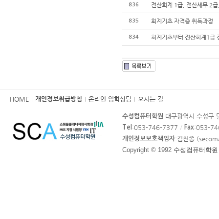
전산회계 1급, 전산세무 2급,
836
회계기초 자격증 취득과정
835
회계기초부터 전산회계1급 전
834
카
HOME
온라인 입학상담
오시는 길
개인정보취급방침
피
대구광역시 수성구 달
수성컴퓨터학원
라
:053-746-7377
/
:053-7
Tel
Fax
이
:김천종 (secom
개인정보보호책임자
트
Copyright © 1992
수성컴퓨터학원