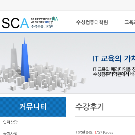
로
중
상
그
앙
위
메
인
내
링
인
바
용
크
수성컴퓨터학원
교육
메
로
으
뉴
가
로
기
바
로
가
기
본
하
링
본
문
위
크
문
수강후기
커뮤니티
내
메
용
뉴
입학상담
848,
1
/57 Pages
Total
공지사항