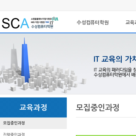
상
위
메
링
인
크
수성컴퓨터학원
교육
메
뉴
본
하
링
본
문
위
크
문
모집중인과정
교육과정
내
메
용
뉴
모집중인과정
진행중인과정