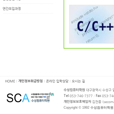
연간모집과정
카
HOME
온라인 입학상담
오시는 길
개인정보취급방침
피
대구광역시 수성구 달
수성컴퓨터학원
라
:053-746-7377
/
:053-7
Tel
Fax
이
:김천종 (secom
개인정보보호책임자
트
Copyright © 1992
수성컴퓨터학원