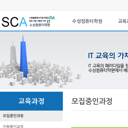
상
위
메
링
인
크
수성컴퓨터학원
교육
메
뉴
본
하
링
본
문
위
크
문
모집중인과정
교육과정
내
메
용
뉴
모집중인과정
진행중인과정