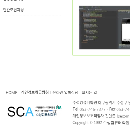
연간모집과정
카
HOME
온라인 입학상담
오시는 길
개인정보취급방침
피
대구광역시 수성구 달
수성컴퓨터학원
라
:053-746-7377
/
:053-7
Tel
Fax
이
:김천종 (secom
개인정보보호책임자
트
Copyright © 1992
수성컴퓨터학원